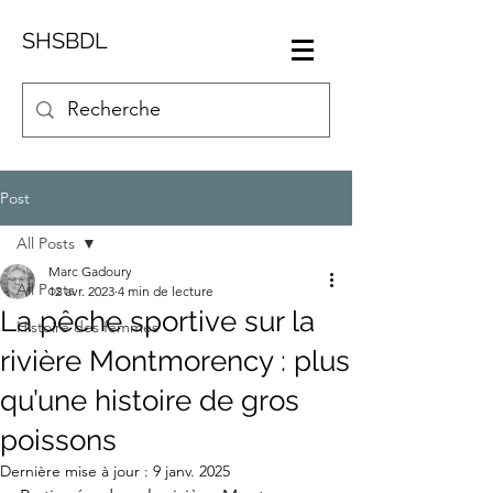
SHSBDL
Post
All Posts
Marc Gadoury
All Posts
12 avr. 2023
4 min de lecture
La pêche sportive sur la
Histoire des femmes
rivière Montmorency : plus
qu’une histoire de gros
poissons
Dernière mise à jour :
9 janv. 2025